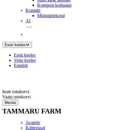
Kompost koduaias
Kontakt
Müügipiirkond
AI
Eesti keeles
Eesti keeles
Vene keeles
English
lisati ostukorvi.
Vaata ostukorvi
Menüü
TAMMARU FARM
Avaleht
Küttepuud