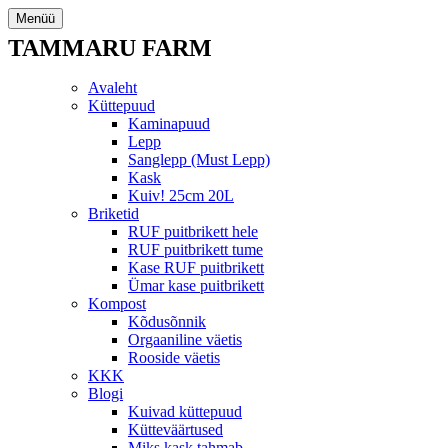
Menüü
TAMMARU FARM
Avaleht
Küttepuud
Kaminapuud
Lepp
Sanglepp (Must Lepp)
Kask
Kuiv! 25cm 20L
Briketid
RUF puitbrikett hele
RUF puitbrikett tume
Kase RUF puitbrikett
Ümar kase puitbrikett
Kompost
Kõdusõnnik
Orgaaniline väetis
Rooside väetis
KKK
Blogi
Kuivad küttepuud
Kütteväärtused
Miks kask tahmab