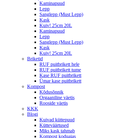
Kaminapuud
Lepp
Sanglepp (Must Lepp)
Kask
Kuiv! 25cm 20L
Kaminapuud
Lepp
Sanglepp (Must Lepp)
Kask
Kuiv! 25cm 20L
Briketid
RUF puitbrikett hele
RUF puitbrikett tume
Kase RUF puitbrikett
Ümar kase puitbrikett
Kompost
Kõdusõnnik
Orgaaniline väetis
Rooside väetis
KKK
Blogi
Kuivad küttepuud
Kütteväärtused
Miks kask tahmab
Kompost koduaias