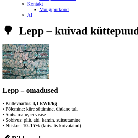
Kontakt
Müügipiirkond
AI
🌳 Lepp – kuivad küttepuud
Lepp – omadused
• Kütteväärtus:
4,1 kWh/kg
• Põlemine: kiire süttimine, ühtlane tuli
• Suits: mahe, ei visise
• Sobivus: pliit, ahi, kamin, suitsutamine
• Niiskus:
10–15%
(kuivatis kuivatatud)