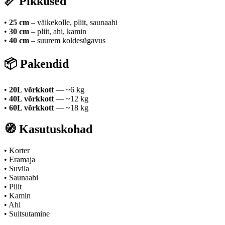
📏
Pikkused
•
25 cm
– väikekolle, pliit, saunaahi
•
30 cm
– pliit, ahi, kamin
•
40 cm
– suurem koldesügavus
📦
Pakendid
•
20L võrkkott
— ~6 kg
•
40L võrkkott
— ~12 kg
•
60L võrkkott
— ~18 kg
🧭
Kasutuskohad
• Korter
• Eramaja
• Suvila
• Saunaahi
• Pliit
• Kamin
• Ahi
• Suitsutamine